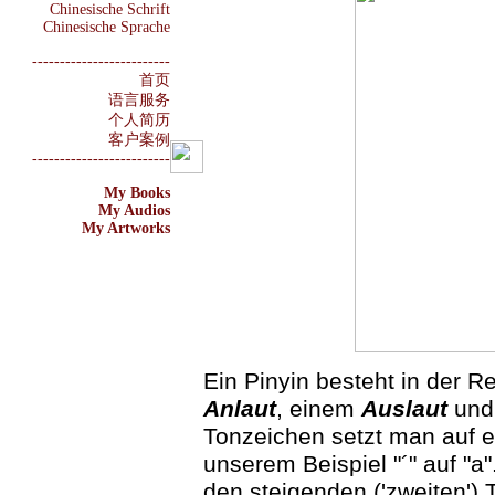
Chinesische Schrift
Chinesische Sprache
-------------------------
首页
语言服务
个人简历
客户案例
-------------------------
My Books
My Audios
My Artworks
Ein Pinyin besteht in der 
Anlaut
, einem
Auslaut
und
Tonzeichen setzt man auf e
unserem Beispiel "´" auf "a
den steigenden ('zweiten') 